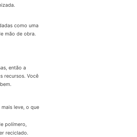
izada.
dadas como uma 
de mão de obra.
s, então a 
 recursos. Você 
 bem.
mais leve, o que 
e polímero, 
r reciclado.