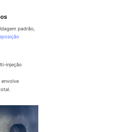
sos
ldagem padrão, 
eposição
i-injeção 
envolve 
otal.