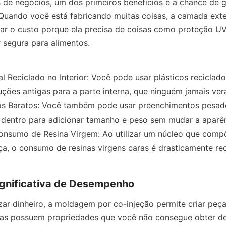
s de negócios, um dos primeiros benefícios é a chance de 
Quando você está fabricando muitas coisas, a camada exte
r o custo porque ela precisa de coisas como proteção UV,
r segura para alimentos.
l Reciclado no Interior: Você pode usar plásticos reciclados
ções antigas para a parte interna, que ninguém jamais ver
s Baratos: Você também pode usar preenchimentos pesados
 dentro para adicionar tamanho e peso sem mudar a aparên
nsumo de Resina Virgem: Ao utilizar um núcleo que comp
a, o consumo de resinas virgens caras é drasticamente re
ignificativa de Desempenho
r dinheiro, a moldagem por co-injeção permite criar peças
ças possuem propriedades que você não consegue obter de