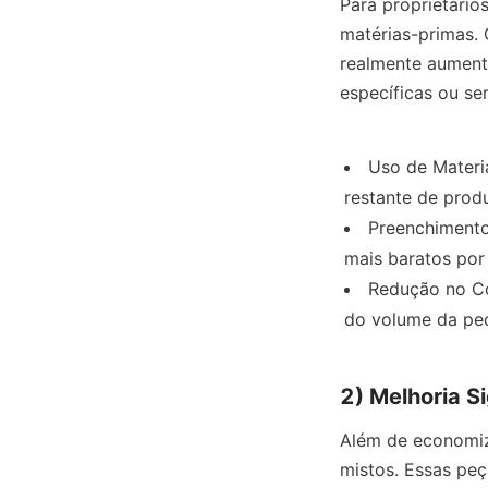
Para proprietário
matérias-primas. 
realmente aumenta
específicas ou se
Uso de Materia
restante de produ
Preenchimento
mais baratos por
Redução no Co
do volume da peç
2) Melhoria S
Além de economiza
mistos. Essas pe