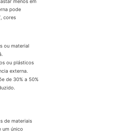
gastar menos em 
rna pode 
 cores 
 ou material 
á.
 ou plásticos 
cia externa.
õe de 30% a 50% 
duzido.
 de materiais 
 um único 