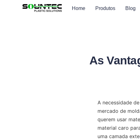
Home
Produtos
Blog
As Vanta
A necessidade de 
mercado de molda
querem usar mater
material caro par
uma camada exter