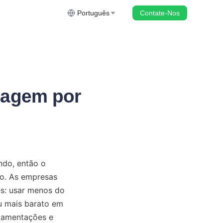
Português
Contate-Nos
dagem por
do, então o 
. As empresas 
s: usar menos do 
u mais barato em 
lamentações e 