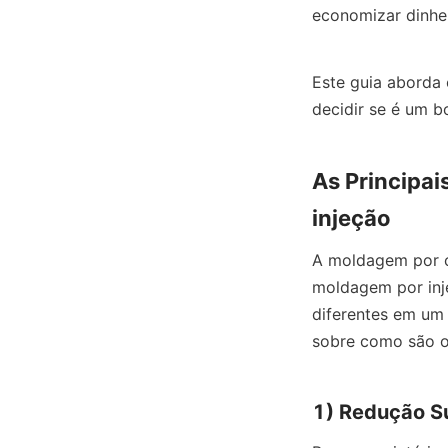
economizar dinhei
Este guia aborda 
decidir se é um b
As Principa
injeção
A moldagem por c
moldagem por inje
diferentes em um 
sobre como são o 
1) Redução Su