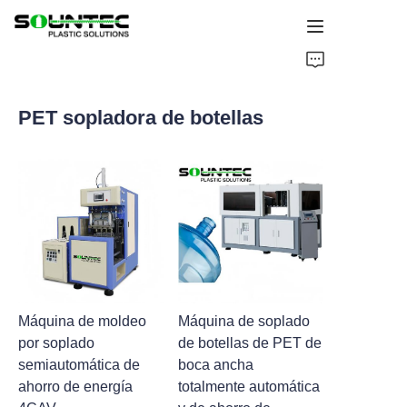
Home
PET sopladora de botellas
Productos
Blog
Caso Global
Sobre nosotros
Contáctanos
Máquina de moldeo
Máquina de soplado
por soplado
de botellas de PET de
semiautomática de
boca ancha
ahorro de energía
totalmente automática